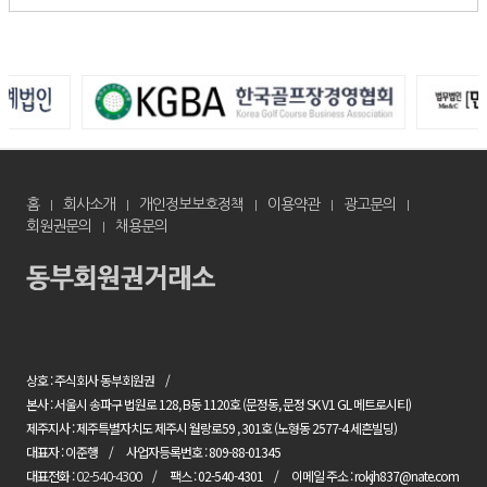
홈
회사소개
개인정보보호정책
이용약관
광고문의
회원권문의
채용문의
상호 : 주식회사 동부회원권
본사 : 서울시 송파구 법원로 128, B동 1120호 (문정동, 문정 SK V1 GL 메트로시티)
제주지사 : 제주특별자치도 제주시 월랑로59 , 301호 (노형동 2577-4 세흔빌딩)
대표자 : 이준행
사업자등록번호 : 809-88-01345
대표전화 :
팩스 : 02-540-4301
이메일 주소 : rokjh837@nate.com
02-540-4300