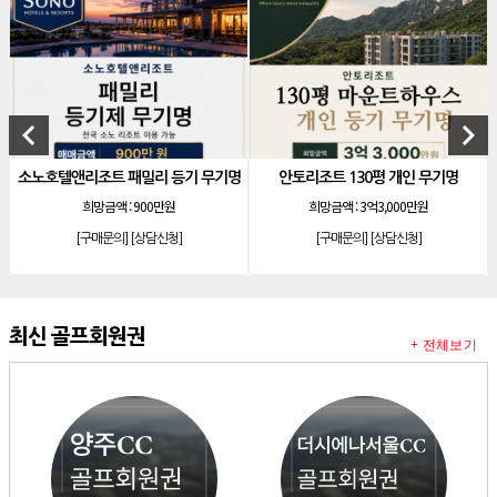
[리조트]
소노호텔앤리조트 골드 회원제 무기명
[리조트]
소노호텔앤리조트 골드 등기 기명
[리조트]
소노호텔앤리조트 스위트 등기 무기명
[리조트]
소노호텔앤리조트 스위트 등기 기명
keyboard_arrow_left
keyboard_arrow_right
[리조트]
소노호텔앤리조트 이그제큐티브 무기명 회원제
앤리조트 패밀리 등기 무기명
안토리조트 130평 개인 무기명
양
[골프]
아시아나cc 회원권
희망금액 :
900만원
희망금액 :
3억3,000만원
희망
[골프]
발리오스cc 회원권 종류
[구매문의]
[상담신청]
[구매문의]
[상담신청]
[
[리조트]
소노호텔앤리조트 패밀리 등기 무기명
[리조트]
켄싱턴리조트 31평 등기 통합 회원권
[리조트]
빌라쥬드 아난티 기명 회원권
최신 골프회원권
+ 전체보기
[리조트]
안토리조트 가든하우스 77평 등기 기명
[리조트]
소노호텔앤리조트 로얄 회원제 기명
[리조트]
소노호텔앤리조트 스위트 등기 기명
[리조트]
금호리조트 28평 등기 기명