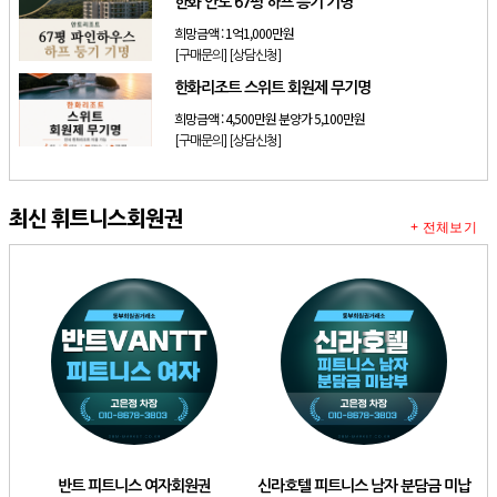
한화 안토 67평 하프 등기 기명
희망금액 :
1억1,000만원
[구매문의]
[상담신청]
한화리조트 스위트 회원제 무기명
희망금액 :
4,500만원 분양가 5,100만원
[구매문의]
[상담신청]
최신 휘트니스회원권
+ 전체보기
반트 피트니스 여자회원권
신라호텔 피트니스 남자 분담금 미납